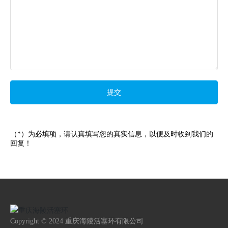
提交
（*）为必填项，请认真填写您的真实信息，以便及时收到我们的
回复！
Copyright © 2024 重庆海陵活塞环有限公司