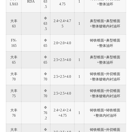
RDA
63
1
LX63
4.75
+整体油环
.5
Φ
大丰
2.4+2.4+4.7
鼻型锥面+鼻型锥面
63
1
63
5
+整体镀铬内衬油环
.5
FN-
Φ
铸铁锥面+鼻型锥面
2.0+2.0+4.0
165
65
+整体油环
大丰
Φ
鼻型锥面+鼻型锥面
2.5+2.5+4.0
1
65
65
+整体油环
大丰
Φ
铸铁锥面+外切锥面
2.5+2.5+4.0
1
70
70
+整体镀铬内衬油环
大丰
Φ
铸铁锥面+外切锥面
2.5+2.5+4.0
75
70
+整体镀铬内衬油环
Φ
大丰
2.4+2.4+2.4
铸铁锥面+铸铁锥面
76
1
76
+4.75
+整体内衬油环
.2
大丰
Φ
铸铁锥面+外切锥面