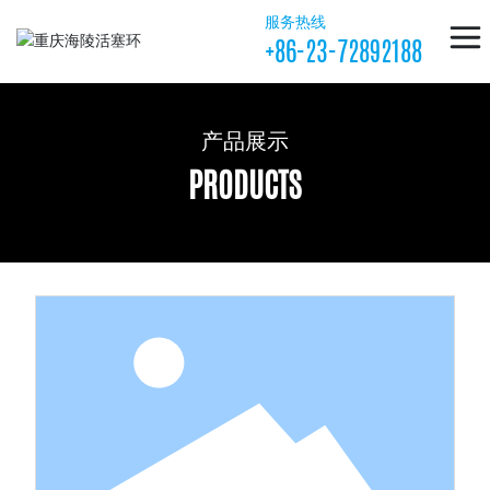
服务热线
+86-23-72892188
产品展示
产品展示
产品展示
PRODUCTS
PRODUCTS
PRODUCTS