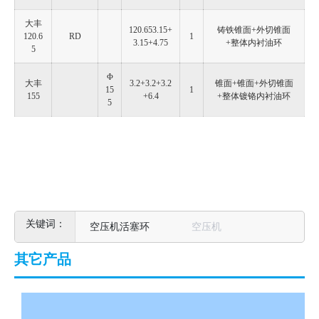
大丰
120.653.15+
铸铁锥面+外切锥面
120.6
RD
1
3.15+4.75
+整体内衬油环
5
Φ
大丰
3.2+3.2+3.2
锥面+锥面+外切锥面
15
1
155
+6.4
+整体镀铬内衬油环
5
空压机活塞环
空压机
其它产品